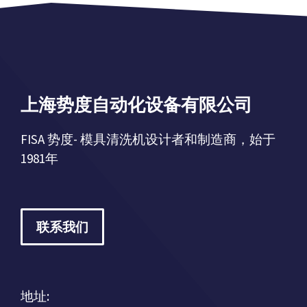
r
r
n
n
a
a
t
t
i
i
上海势度自动化设备有限公司
v
v
e
e
FISA 势度- 模具清洗机设计者和制造商，始于
:
:
1981年
联系我们
地址: