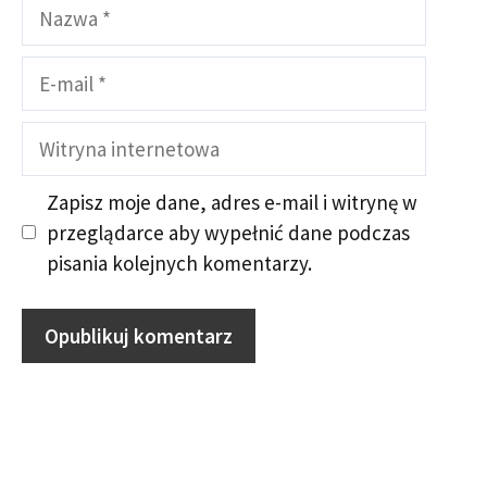
Nazwa
E-
mail
Witryna
internetowa
Zapisz moje dane, adres e-mail i witrynę w
przeglądarce aby wypełnić dane podczas
pisania kolejnych komentarzy.
A
A
l
l
t
t
e
e