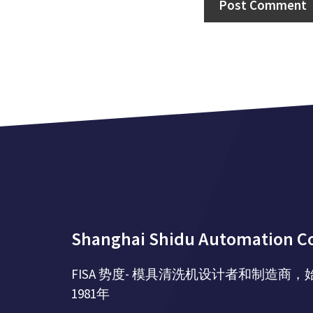
A
A
l
l
t
t
e
e
r
r
n
n
a
a
t
t
i
i
v
v
e
e
Shanghai Shidu Automation Co
:
:
FISA 势度- 模具清洗机设计者和制造商，
1981年