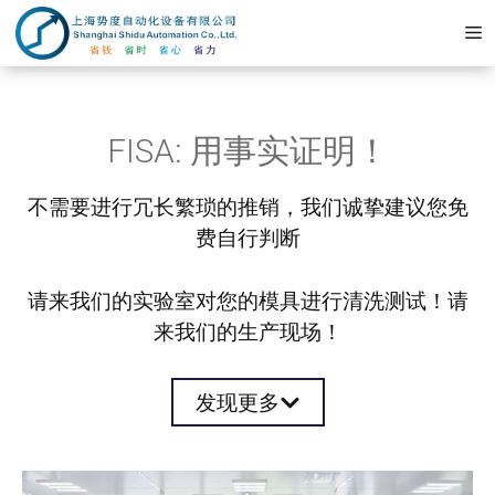
コ
ン
テ
ン
ツ
FISA: 用事实证明！
へ
ス
不需要进行冗长繁琐的推销，我们诚挚建议您免
キ
费自行判断
ッ
プ
请来我们的实验室对您的模具进行清洗测试！请
来我们的生产现场！
发现更多