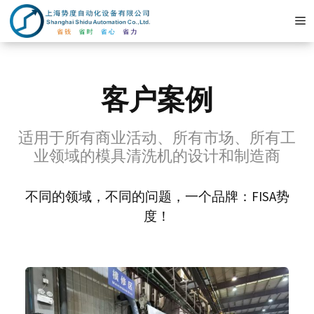
コ
ン
テ
ン
ツ
客户案例
へ
ス
适用于所有商业活动、所有市场、所有工
キ
业领域的模具清洗机的设计和制造商
ッ
プ
不同的领域，不同的问题，一个品牌：FISA势
度！