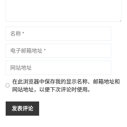
名
称
电
子
邮
网
箱
站
地
地
在此浏览器中保存我的显示名称、邮箱地址和
址
址
网站地址，以便下次评论时使用。
A
A