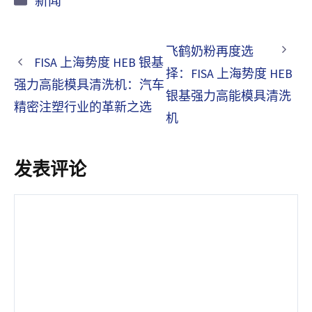
新闻
类
飞鹤奶粉再度选
FISA 上海势度 HEB 银基
择：FISA 上海势度 HEB
强力高能模具清洗机：汽车
银基强力高能模具清洗
精密注塑行业的革新之选
机
发表评论
评
论