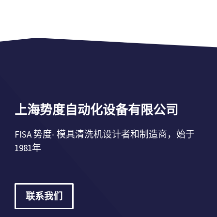
l
l
t
t
e
e
r
r
n
n
a
a
t
t
i
i
上海势度自动化设备有限公司
v
v
e
e
FISA 势度- 模具清洗机设计者和制造商，始于
:
:
1981年
联系我们