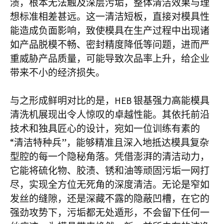
渍，根本无法触及深层污垢，整体清洁效果与理
想标准相差甚远。这一清洁短板，直接对模具性
能造成负面影响，致使模具在生产过程中出现诸
如产品脱模不畅、密封精度降低等问题，进而严
重威胁产品质量，可能导致次品率上升，给企业
带来不小的经济损失。
与之形成鲜明对比的是，HEB 银基强力高能模具
清洗机展现出令人惊叹的卓越性能。其依托前沿
技术和独具匠心的设计，宛如一位训练有素的
“清洁特种兵”，能够精准且深入地抵达模具复杂
型腔的每一个隐秘角落。凭借澎湃的清洁动力，
它能将硫化物、胶渍、锈和油等顽固污垢一网打
尽，实现全方位无死角的深度清洁。无论是窄如
发丝的缝隙，还是深藏不露的隐蔽凹槽，在它的
强劲攻势下，污垢都无处遁形，不会留下任何一