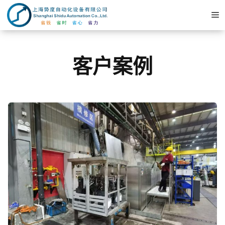
跳
至
内
容
客户案例