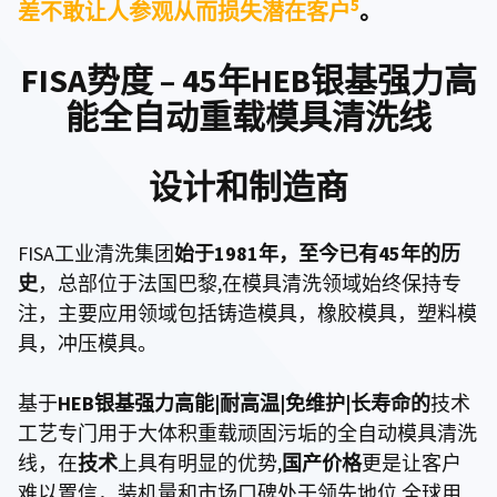
5
差不敢让人参观从而损失潜在客户
。
FISA势度 – 45年HEB银基强力高
能全自动重载模具清洗线
设计和制造商
FISA工业清洗集团
始于1981年，至今已有45年的历
史
，总部位于法国巴黎,在模具清洗领域始终保持专
注，主要应用领域包括铸造模具，橡胶模具，塑料模
具，冲压模具。
基于
HEB银基强力高能|耐高温|免维护|长寿命的
技术
工艺专门用于大体积重载顽固污垢的全自动模具清洗
线，在
技术
上具有明显的优势,
国产价格
更是让客户
难以置信，装机量和市场口碑处于领先地位,全球用