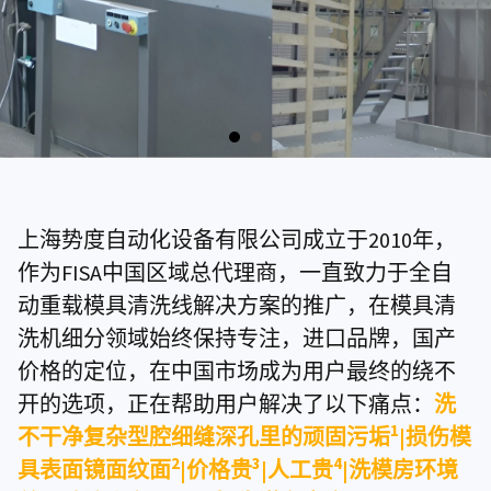
上海势度自动化设备有限公司成立于2010年，
作为FISA中国区域总代理商，一直致力于全自
动重载模具清洗线解决方案的推广，在模具清
洗机细分领域始终保持专注，进口品牌，国产
价格的定位，在中国市场成为用户最终的绕不
开的选项，正在帮助用户解决了以下痛点：
洗
1
不干净复杂型腔细缝深孔里的顽固污垢
|损伤模
2
3
4
具表面镜面纹面
|价格贵
|人工贵
|洗模房环境