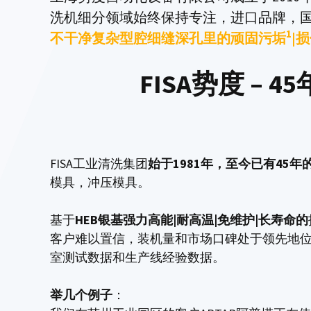
洗机细分领域始终保持专注，进口品牌，
1
不干净复杂型腔细缝深孔里的顽固污垢
|
FISA势度 –
FISA工业清洗集团
始于1981年，至今已有45年
模具，冲压模具。
基于
HEB银基强力高能|耐高温|免维护|长寿命的
客户难以置信，装机量和市场口碑处于领先地位,全球
室测试数据和生产线经验数据。
举几个例子
：