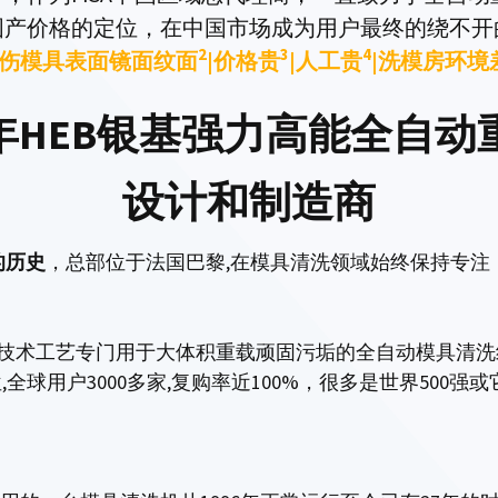
国产价格的定位，在中国市场成为用户最终的绕不开
2
3
4
损伤模具表面镜面纹面
|价格贵
|人工贵
|洗模房环
 45年HEB银基强力高能全
设计和制造商
的历史
，总部位于法国巴黎,在模具清洗领域始终保持专注
技术工艺专门用于大体积重载顽固污垢的全自动模具清洗
用户3000多家,复购率近100%，很多是世界500强或它