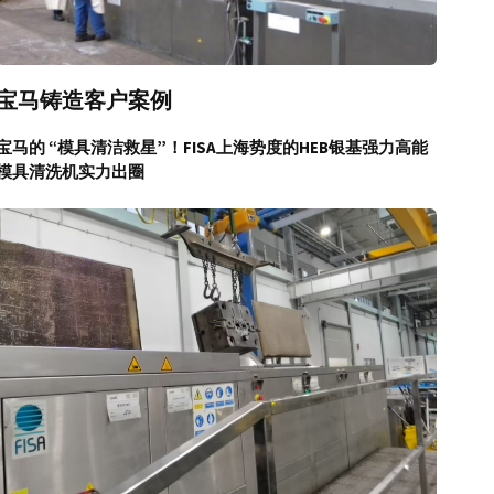
宝马铸造客户案例
宝马的 “模具清洁救星”！FISA上海势度的HEB银基强力高能
模具清洗机实力出圈