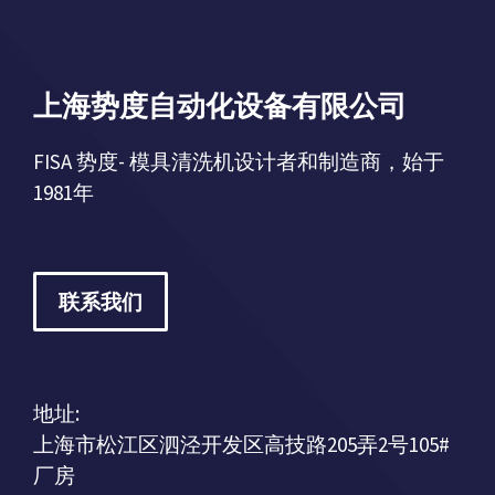
a
a
t
t
i
i
上海势度自动化设备有限公司
v
v
e
e
FISA 势度- 模具清洗机设计者和制造商，始于
:
:
1981年
联系我们
地址:
上海市松江区泗泾开发区高技路205弄2号105#
厂房